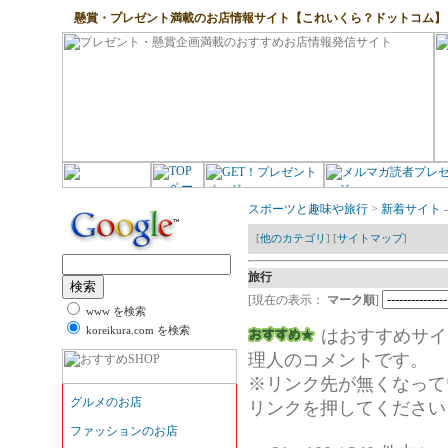
懸賞・プレゼント満載のお店情報サイト【これいくら？ドットコム】
スポーツと趣味や旅行
>
新着サイト
[
他のカテゴリ
] [
サイトマップ
]
旅行
[現在の表示：
マーク順
]
www を検索
koreikura.com を検索
はおすすめサ
理人のコメントです。
※リンク先が無くなって
リンクを押してください