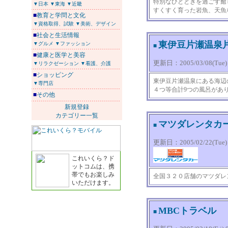
特別なひとときを過ごす癒
▼日本
▼東海
▼近畿
すくすく育った岩魚、天魚
■
教育と学問と文化
▼資格取得、試験
▼美術、デザイン
■
社会と生活情報
東伊豆片瀬温泉
▼グルメ
▼ファッション
■
■
健康と医学と美容
更新日：2005/03/08(Tue) 1
▼リラクゼーション
▼看護、介護
■
ショッピング
東伊豆片瀬温泉にある海辺
▼専門店
４つ等合計9つの風呂があ
■
その他
新規登録
カテゴリー一覧
マツダレンタカー
■
更新日：2005/02/22(Tue) 2
これいくら？ド
ットコムは、携
帯でもお楽しみ
全国３２０店舗のマツダレ
いただけます。
MBCトラベル
■