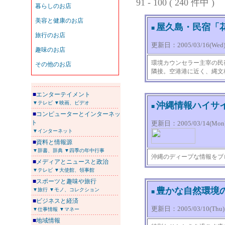
91 - 100 ( 240 件中 )
屋久島・民宿「
■
更新日：2005/03/16(Wed) 
環境カウンセラー主宰の民
隣接。空港港に近く、縄文
■
エンターテイメント
▼テレビ
▼映画、ビデオ
沖縄情報ハイサ
■
■
コンピューターとインターネッ
ト
更新日：2005/03/14(Mon) 
▼インターネット
■
資料と情報源
▼辞書、辞典
▼四季の年中行事
沖縄のディープな情報をブ
■
メディアとニュースと政治
▼テレビ
▼大使館、領事館
■
スポーツと趣味や旅行
豊かな自然環境
▼旅行
▼モノ、コレクション
■
■
ビジネスと経済
更新日：2005/03/10(Thu) 0
▼仕事情報
▼マネー
■
地域情報