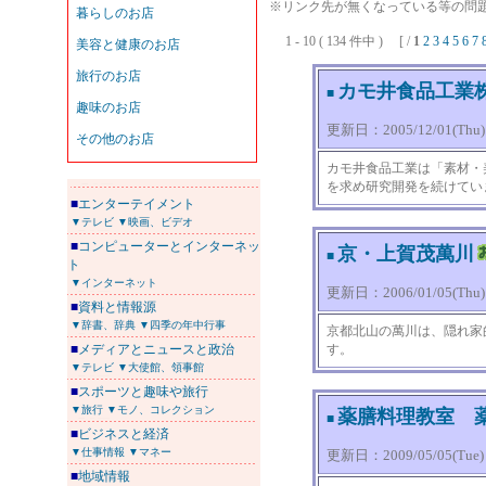
※リンク先が無くなっている等の問題
1 - 10 ( 134 件中 ) [ /
1
2
3
4
5
6
7
カモ井食品工業
■
更新日：2005/12/01(Thu) 1
カモ井食品工業は「素材・
を求め研究開発を続けてい
■
エンターテイメント
▼テレビ
▼映画、ビデオ
■
コンピューターとインターネッ
京・上賀茂萬川
■
ト
▼インターネット
更新日：2006/01/05(Thu) 1
■
資料と情報源
▼辞書、辞典
▼四季の年中行事
京都北山の萬川は、隠れ家
■
メディアとニュースと政治
す。
▼テレビ
▼大使館、領事館
■
スポーツと趣味や旅行
▼旅行
▼モノ、コレクション
薬膳料理教室 薬膳
■
■
ビジネスと経済
▼仕事情報
▼マネー
更新日：2009/05/05(Tue) 1
■
地域情報