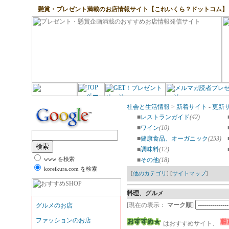
懸賞・プレゼント満載のお店情報サイト【これいくら？ドットコム】
社会と生活情報
>
新着サイト
-
更新
■
レストランガイド
(42)
■
ワイン
(10)
■
健康食品、オーガニック
(253)
■
調味料
(12)
www を検索
■
その他
(18)
koreikura.com を検索
[
他のカテゴリ
] [
サイトマップ
]
料理、グルメ
[現在の表示：
マーク順
]
はおすすめサイト、