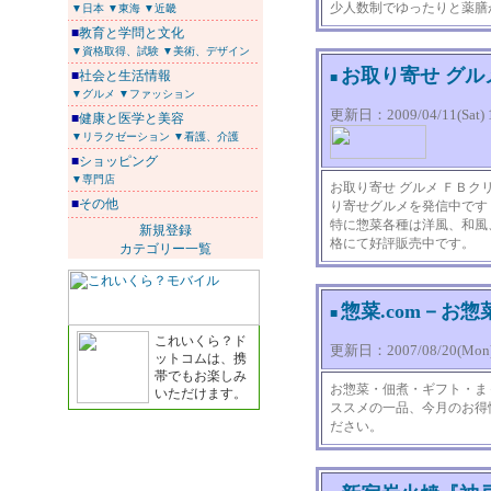
少人数制でゆったりと薬膳
▼日本
▼東海
▼近畿
■
教育と学問と文化
▼資格取得、試験
▼美術、デザイン
お取り寄せ グル
■
社会と生活情報
■
▼グルメ
▼ファッション
更新日：2009/04/11(Sat) 1
■
健康と医学と美容
▼リラクゼーション
▼看護、介護
■
ショッピング
▼専門店
お取り寄せ グルメ ＦＢ
■
その他
り寄せグルメを発信中です
特に惣菜各種は洋風、和風
新規登録
格にて好評販売中です。
カテゴリー一覧
惣菜.com－お
■
これいくら？ド
更新日：2007/08/20(Mon) 
ットコムは、携
帯でもお楽しみ
お惣菜・佃煮・ギフト・ま
いただけます。
ススメの一品、今月のお得
ださい。