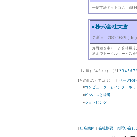
干物市場ドットコム-山陰
株式会社大倉
■
更新日：2007/03/29(Thu) 1
寿司種を主とした業務用冷
送までトータルサービスを
1 - 10 ( 134 件中 ) [ /
1
2
3
4
5
6
7
【その他のカテゴリ】
[
↑ページTOP
■
コンピューターとインターネッ
■
ビジネスと経済
■
ショッピング
｜
出店案内
｜
会社概要
｜
お問い合わ