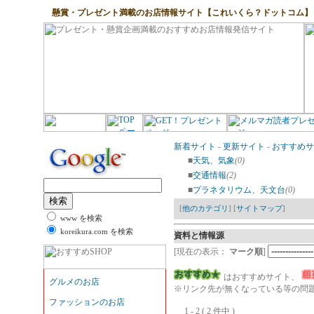
懸賞・プレゼント満載のお店情報サイト【これいくら？ドットコム】
新着サイト
-
更新サイト
-
おすすめサ
■
天気、気象
(0)
■
交通情報
(2)
■
プラネタリウム、天文台
(0)
[
他のカテゴリ
] [
サイトマップ
]
www を検索
koreikura.com を検索
資料と情報源
[現在の表示：
マーク順
]
はおすすめサイト、
※リンク先が無くなっている等の問題
1 - 2 ( 2 件中 )