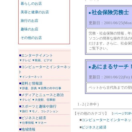
社会保険労務士
■
更新日：2001/06/25(Mon) 
労務・社会保険の情報，年
ソコンの簡単な操作方法の
だけます。さらに、社会保
ご覧下さい。
■
エンターテイメント
▼テレビ
▼映画、ビデオ
あにまるサーチ
■
コンピューターとインターネッ
■
ト
更新日：2001/06/22(Fri) 1
▼インターネット
■
資料と情報源
ペットから古代魚までの登
▼辞書、辞典
▼四季の年中行事
■
メディアとニュースと政治
▼テレビ
▼大使館、領事館
1 - 2 ( 2 件中 )
■
スポーツと趣味や旅行
▼旅行
▼モノ、コレクション
【その他のカテゴリ】
[
↑ページTOP
■
ビジネスと経済
■
コンピューターとインターネッ
▼仕事情報
▼マネー
■
ビジネスと経済
■
地域情報