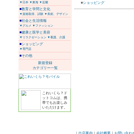
▼日本
▼東海
▼近畿
■
ショッピング
■
教育と学問と文化
▼資格取得、試験
▼美術、デザイン
■
社会と生活情報
▼グルメ
▼ファッション
■
健康と医学と美容
▼リラクゼーション
▼看護、介護
■
ショッピング
▼専門店
■
その他
新規登録
カテゴリー一覧
これいくら？ド
ットコムは、携
帯でもお楽しみ
いただけます。
｜
出店案内
｜
会社概要
｜
お問い合わ