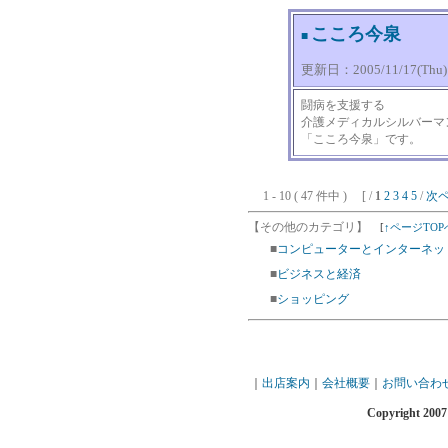
こころ今泉
■
更新日：2005/11/17(Thu) 0
闘病を支援する
介護メディカルシルバーマ
「こころ今泉」です。
1 - 10 ( 47 件中 ) [ /
1
2
3
4
5
/
次
【その他のカテゴリ】
[
↑ページTOP
■
コンピューターとインターネッ
■
ビジネスと経済
■
ショッピング
｜
出店案内
｜
会社概要
｜
お問い合わ
Copyright 2007