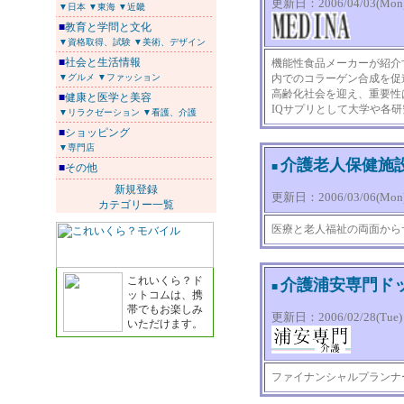
更新日：2006/04/03(Mon) 
▼日本
▼東海
▼近畿
■
教育と学問と文化
▼資格取得、試験
▼美術、デザイン
■
社会と生活情報
機能性食品メーカーが紹介
▼グルメ
▼ファッション
内でのコラーゲン合成を促
高齢化社会を迎え、重要性
■
健康と医学と美容
IQサプリとして大学や各
▼リラクゼーション
▼看護、介護
■
ショッピング
▼専門店
介護老人保健施
■
■
その他
新規登録
更新日：2006/03/06(Mon) 
カテゴリー一覧
医療と老人福祉の両面から
これいくら？ド
介護浦安専門ド
■
ットコムは、携
帯でもお楽しみ
更新日：2006/02/28(Tue) 1
いただけます。
ファイナンシャルプランナ