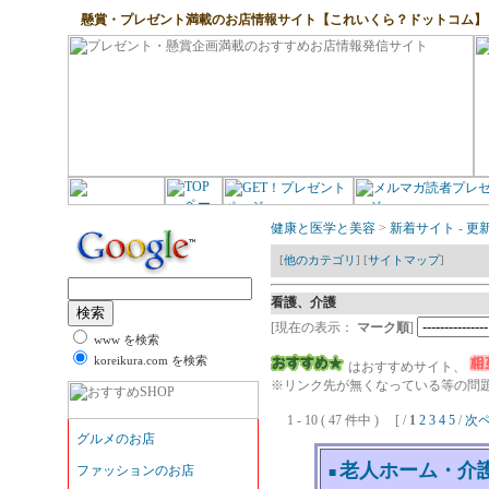
懸賞・プレゼント満載のお店情報サイト【これいくら？ドットコム】
健康と医学と美容
>
新着サイト
-
更
[
他のカテゴリ
] [
サイトマップ
]
看護、介護
[現在の表示：
マーク順
]
www を検索
koreikura.com を検索
はおすすめサイト、
※リンク先が無くなっている等の問題
1 - 10 ( 47 件中 ) [ /
1
2
3
4
5
/
次
老人ホーム・介
■