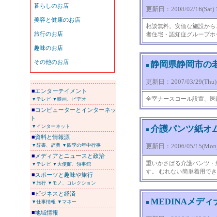
更新日：2008/02/16(Sat) 1
相談無料。安価な施設から
者住宅・認知症グループホ
静岡県静岡市の
■
更新日：2007/03/29(Thu) 1
■
エンターテイメント
全室ナースコール設置、医
▼テレビ
▼映画、ビデオ
■
コンピューターとインターネッ
ト
▼インターネット
介護パンツ紙オ
■
■
資料と情報源
▼辞書、辞典
▼四季の年中行事
更新日：2006/05/15(Mon) 
■
メディアとニュースと政治
重いかさばる介護パンツ・
▼テレビ
▼大使館、領事館
す。 むれない簡単着用で
■
スポーツと趣味や旅行
▼旅行
▼モノ、コレクション
■
ビジネスと経済
MEDINAメデ
▼仕事情報
▼マネー
■
■
地域情報