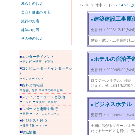
1 - 10 ( 60 件中 ) [ /
1
2
3
4
5
6
/
次
建築建設工事原
■
更新日：2008/12/10(Wed) 
建築・建設・工事業向け工
■
エンターテイメント
ホテルの宿泊予
■
▼テレビ
▼映画、ビデオ
■
コンピューターとインターネッ
更新日：2009/09/09(Wed) 
ト
▼インターネット
ロワジール ホテル。那覇
■
資料と情報源
けます。落ち着ける環境と
▼辞書、辞典
▼四季の年中行事
■
メディアとニュースと政治
▼テレビ
▼大使館、領事館
ビジネスホテル
■
■
スポーツと趣味や旅行
▼旅行
▼モノ、コレクション
更新日：2009/09/09(Wed) 
■
ビジネスと経済
全国に広がるソラーレ ホテ
▼仕事情報
▼マネー
だけるサービスを提供。日
■
地域情報