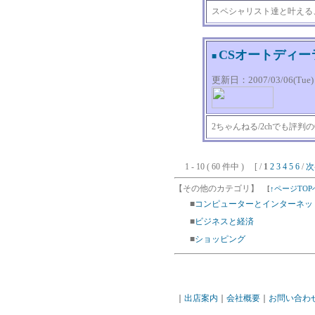
スペシャリスト達と叶える
CSオートディー
■
更新日：2007/03/06(Tue) 0
2ちゃんねる/2chでも評
1 - 10 ( 60 件中 ) [ /
1
2
3
4
5
6
/
次
【その他のカテゴリ】
[
↑ページTOP
■
コンピューターとインターネッ
■
ビジネスと経済
■
ショッピング
｜
出店案内
｜
会社概要
｜
お問い合わ