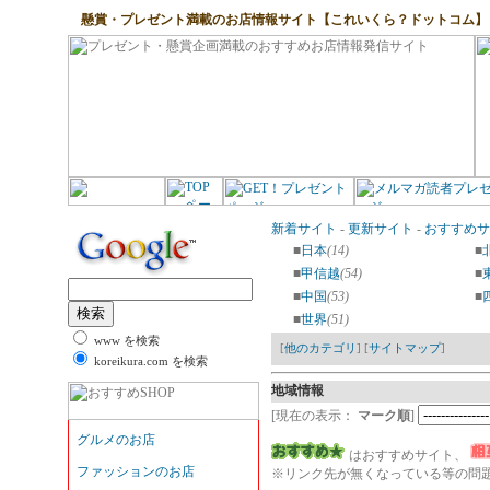
懸賞・プレゼント満載のお店情報サイト【これいくら？ドットコム】
新着サイト
-
更新サイト
-
おすすめサ
■
日本
(14)
■
■
甲信越
(54)
■
■
中国
(53)
■
■
世界
(51)
www を検索
[
他のカテゴリ
] [
サイトマップ
]
koreikura.com を検索
地域情報
[現在の表示：
マーク順
]
はおすすめサイト、
※リンク先が無くなっている等の問題