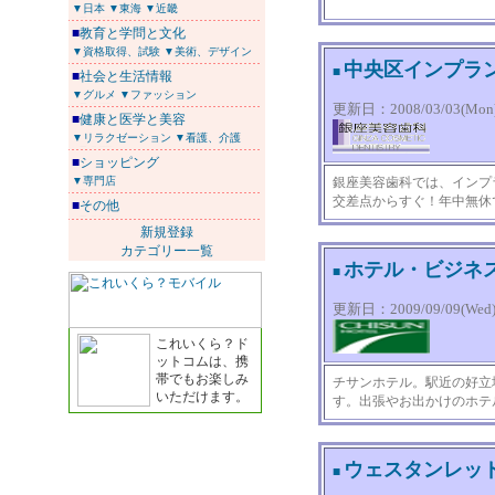
▼日本
▼東海
▼近畿
■
教育と学問と文化
▼資格取得、試験
▼美術、デザイン
中央区インプラ
■
■
社会と生活情報
▼グルメ
▼ファッション
更新日：2008/03/03(Mon) 
■
健康と医学と美容
▼リラクゼーション
▼看護、介護
■
ショッピング
▼専門店
銀座美容歯科では、インプ
交差点からすぐ！年中無休
■
その他
新規登録
カテゴリー一覧
ホテル・ビジネ
■
更新日：2009/09/09(Wed) 
これいくら？ド
ットコムは、携
帯でもお楽しみ
チサンホテル。駅近の好立
いただけます。
す。出張やお出かけのホテル
ウェスタンレッ
■