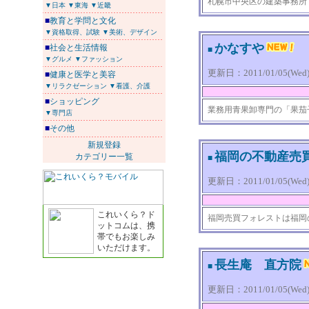
札幌市中央区の建築事務所
▼日本
▼東海
▼近畿
■
教育と学問と文化
▼資格取得、試験
▼美術、デザイン
かなすや
■
社会と生活情報
■
▼グルメ
▼ファッション
更新日：2011/01/05(Wed) 
■
健康と医学と美容
▼リラクゼーション
▼看護、介護
■
ショッピング
業務用青果卸専門の「果茄
▼専門店
■
その他
新規登録
福岡の不動産売
カテゴリー一覧
■
更新日：2011/01/05(Wed) 
これいくら？ド
福岡売買フォレストは福岡
ットコムは、携
帯でもお楽しみ
いただけます。
長生庵 直方院
■
更新日：2011/01/05(Wed) 