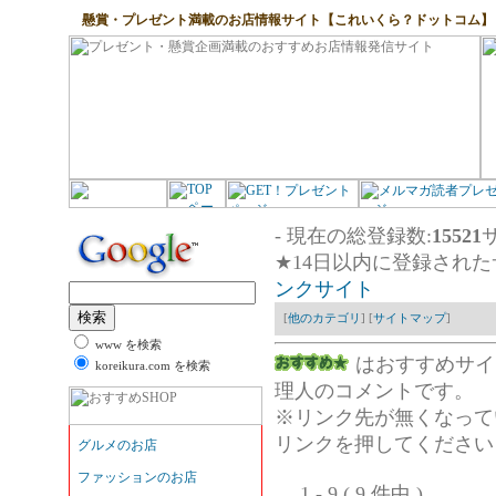
懸賞・プレゼント満載のお店情報サイト【これいくら？ドットコム】
- 現在の総登録数:
15521
サ
★14日以内に登録された
ンクサイト
[
他のカテゴリ
] [
サイトマップ
]
www を検索
はおすすめサ
koreikura.com を検索
理人のコメントです。
※リンク先が無くなって
リンクを押してください
1 - 9 ( 9 件中 )