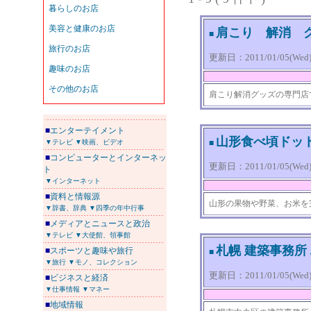
肩こり 解消 
■
更新日：2011/01/05(Wed) 
肩こり解消グッズの専門店
■
エンターテイメント
山形食べ頃ドッ
▼テレビ
▼映画、ビデオ
■
■
コンピューターとインターネッ
更新日：2011/01/05(Wed) 
ト
▼インターネット
■
資料と情報源
山形の果物や野菜、お米を
▼辞書、辞典
▼四季の年中行事
■
メディアとニュースと政治
▼テレビ
▼大使館、領事館
札幌 建築事務所
■
スポーツと趣味や旅行
■
▼旅行
▼モノ、コレクション
更新日：2011/01/05(Wed) 
■
ビジネスと経済
▼仕事情報
▼マネー
■
地域情報