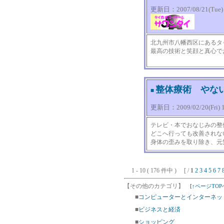
更新日：2007/08/21(Tue) 0
北九州市八幡西区にあるタ
最高の技術と笑顔と真心で
整体療術 やな
■
更新日：2009/02/20(Fri) 1
テレビ・本でおなじみの整
どこへ行っても改善されな
身体の歪みを取り除き、元
1 - 10 ( 176 件中 ) [ /
1
2
3
4
5
6
7
【その他のカテゴリ】
[
↑ページTOP
■
コンピューターとインターネッ
■
ビジネスと経済
■
ショッピング