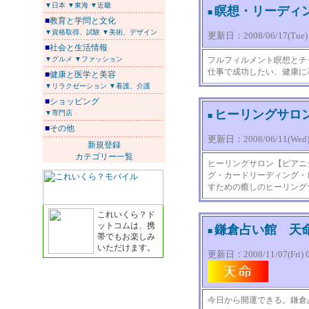
▼日本
▼東海
▼近畿
瞑想・リーディ
■
■
教育と学問と文化
▼資格取得、試験
▼美術、デザイン
更新日：2008/06/17(Tue) 1
■
社会と生活情報
▼グルメ
▼ファッション
フルフィルメント瞑想とチ
仕事で成功したい、健康に
■
健康と医学と美容
▼リラクゼーション
▼看護、介護
■
ショッピング
ヒーリングサロ
▼専門店
■
■
その他
更新日：2008/06/11(Wed) 
新規登録
カテゴリー一覧
ヒーリングサロン【ピアニ
グ・カードリーディング・
すための癒しのヒーリング
これいくら？ド
ットコムは、携
鎌倉占い館 
■
帯でもお楽しみ
いただけます。
更新日：2008/11/07(Fri) 0
今日から開運できる。鎌倉