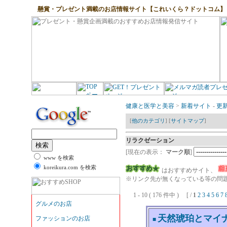
懸賞・プレゼント満載のお店情報サイト【これいくら？ドットコム】
健康と医学と美容
>
新着サイト
-
更
[
他のカテゴリ
] [
サイトマップ
]
リラクゼーション
[現在の表示：
マーク順
]
www を検索
koreikura.com を検索
はおすすめサイト、
※リンク先が無くなっている等の問題
1 - 10 ( 176 件中 ) [ /
1
2
3
4
5
6
7
天然琥珀とマイナス
■