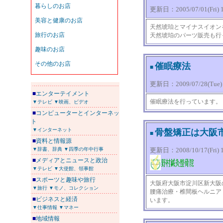
更新日：2005/07/01(Fri) 1
天然琥珀とマイナスイオン
天然琥珀のパーツ販売も行
催眠療法
■
更新日：2009/07/28(Tue) 1
■
エンターテイメント
催眠療法を行っています。
▼テレビ
▼映画、ビデオ
■
コンピューターとインターネッ
ト
▼インターネット
骨盤矯正は大阪
■
■
資料と情報源
▼辞書、辞典
▼四季の年中行事
更新日：2008/10/17(Fri) 1
■
メディアとニュースと政治
▼テレビ
▼大使館、領事館
■
スポーツと趣味や旅行
大阪府大阪市淀川区新大阪
▼旅行
▼モノ、コレクション
腰痛治療・椎間板ヘルニア
■
ビジネスと経済
います。
▼仕事情報
▼マネー
■
地域情報