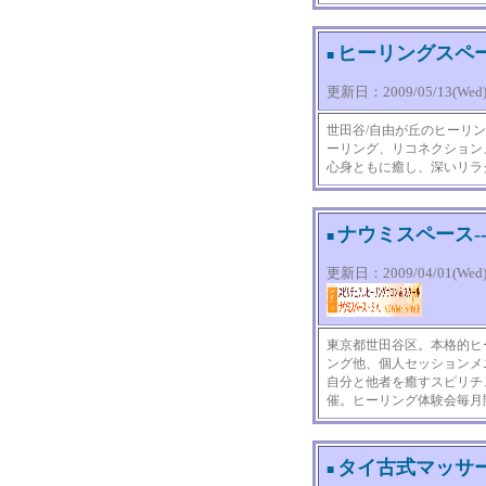
ヒーリングスペース
■
更新日：2009/05/13(Wed) 
世田谷/自由が丘のヒーリ
ーリング、リコネクション
心身ともに癒し、深いリラ
ナウミスペース-
■
更新日：2009/04/01(Wed) 
東京都世田谷区。本格的ヒ
ング他、個人セッションメ
自分と他者を癒すスピリチ
催。ヒーリング体験会毎月
タイ古式マッサ
■