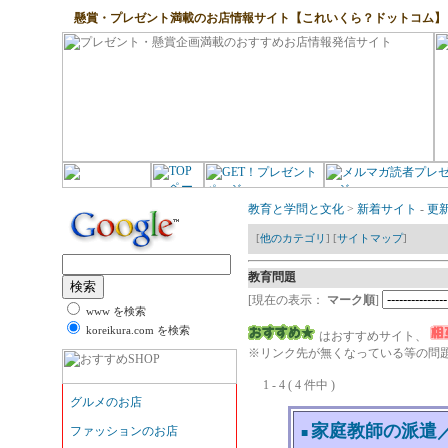
懸賞・プレゼント満載のお店情報サイト【これいくら？ドットコム】
教育と学問と文化
>
新着サイト
-
更
[
他のカテゴリ
] [
サイトマップ
]
教育問題
[現在の表示：
マーク順
]
www を検索
koreikura.com を検索
はおすすめサイト、
※リンク先が無くなっている等の問題
1 - 4 ( 4 件中 )
家庭教師の派遣
■