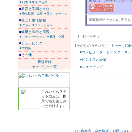
更新日：2004/10/28(Thu) 1
▼日本
▼東海
▼近畿
■
教育と学問と文化
▼資格取得、試験
▼美術、デザイン
家庭教師のためのお役立ち
■
社会と生活情報
▼グルメ
▼ファッション
■
健康と医学と美容
1 - 4 ( 4 件中 )
▼リラクゼーション
▼看護、介護
■
ショッピング
【その他のカテゴリ】
[
↑ページTOP
▼専門店
■
コンピューターとインターネッ
■
その他
■
ビジネスと経済
新規登録
カテゴリー一覧
■
ショッピング
これいくら？ド
ットコムは、携
帯でもお楽しみ
いただけます。
｜
出店案内
｜
会社概要
｜
お問い合わ