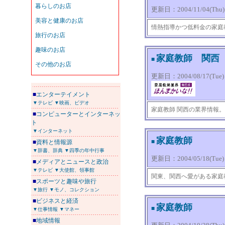
更新日：2004/11/04(Thu) 0
情熱指導かつ低料金の家庭
家庭教師 関西
■
更新日：2004/08/17(Tue) 1
■
エンターテイメント
▼テレビ
▼映画、ビデオ
家庭教師 関西の業界情報
■
コンピューターとインターネッ
ト
▼インターネット
家庭教師
■
■
資料と情報源
▼辞書、辞典
▼四季の年中行事
更新日：2004/05/18(Tue) 0
■
メディアとニュースと政治
▼テレビ
▼大使館、領事館
関東、関西へ愛がある家庭
■
スポーツと趣味や旅行
▼旅行
▼モノ、コレクション
■
ビジネスと経済
家庭教師
■
▼仕事情報
▼マネー
■
地域情報