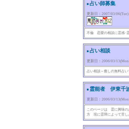
占い師募集
■
更新日：2007/03/06(Tue) 0
不倫 恋愛の相談に霊感･霊
占い相談
■
更新日：2006/03/13(Mon) 
占い相談～癒しの無料占い
霊能者 伊東千
■
更新日：2006/03/13(Mon) 
このページは 霊に興味の
方 現に霊障によって苦し