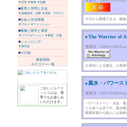
更新日：2008/11/07(Fri) 0
▼日本
▼東海
▼近畿
■
教育と学問と文化
▼資格取得、試験
▼美術、デザイン
今日から開運できる。鎌倉
■
社会と生活情報
▼グルメ
▼ファッション
■
健康と医学と美容
▼リラクゼーション
▼看護、介護
The Warrior o
■
■
ショッピング
更新日：2009/11/03(Tue) 1
▼専門店
■
その他
新規登録
カテゴリー一覧
占星術による鑑定、占星術
風水・パワース
■
これいくら？ド
ットコムは、携
更新日：2007/03/06(Tue) 0
帯でもお楽しみ
いただけます。
パワーストーン・水晶・風
どを扱うお店です。風水鑑
開運幸運の七福人にお気軽