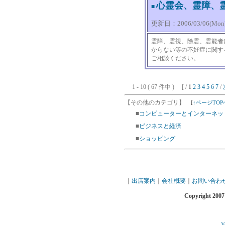
心霊会、霊障、
■
更新日：2006/03/06(Mon) 
霊障、霊視、除霊、霊能者
からない等の不妊症に関す
ご相談ください。
1 - 10 ( 67 件中 ) [ /
1
2
3
4
5
6
7
/
【その他のカテゴリ】
[
↑ページTOP
■
コンピューターとインターネッ
■
ビジネスと経済
■
ショッピング
｜
出店案内
｜
会社概要
｜
お問い合わ
Copyright 2007
-
Y