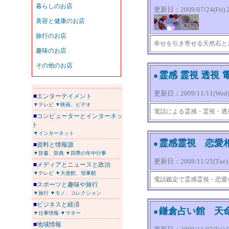
更新日：2009/07/24(Fri) 2
幸せを引き寄せる天然石と
霊感 霊視 透視
■
更新日：2009/11/11(Wed) 
■
エンターテイメント
▼テレビ
▼映画、ビデオ
電話による霊感・霊視・透
■
コンピューターとインターネッ
ト
▼インターネット
霊感霊視 恋愛
■
■
資料と情報源
▼辞書、辞典
▼四季の年中行事
更新日：2008/11/25(Tue) 2
■
メディアとニュースと政治
▼テレビ
▼大使館、領事館
電話鑑定で霊感霊視・恋愛
■
スポーツと趣味や旅行
▼旅行
▼モノ、コレクション
■
ビジネスと経済
鎌倉占い館 
■
▼仕事情報
▼マネー
■
地域情報