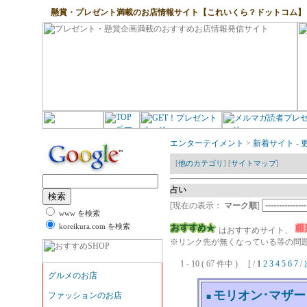
懸賞・プレゼント満載のお店情報サイト【これいくら？ドットコム】
エンターテイメント
>
新着サイト
-
[
他のカテゴリ
] [
サイトマップ
]
占い
[現在の表示：
マーク順
]
www を検索
koreikura.com を検索
はおすすめサイト、
※リンク先が無くなっている等の問題
1 - 10 ( 67 件中 ) [ /
1
2
3
4
5
6
7
/
モリオン･マザー
■