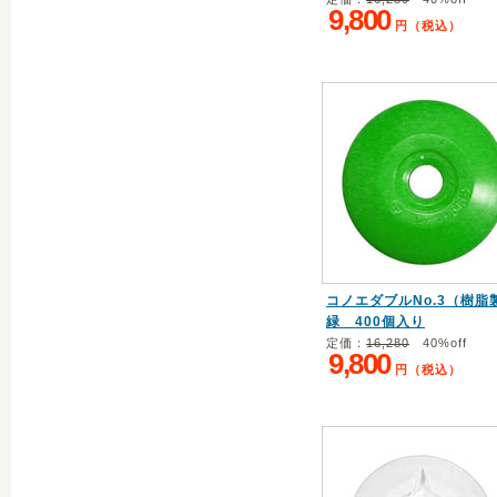
9,800
円（税込）
コノエダブルNo.3（樹脂
緑 400個入り
定価：
16,280
40%off
9,800
円（税込）