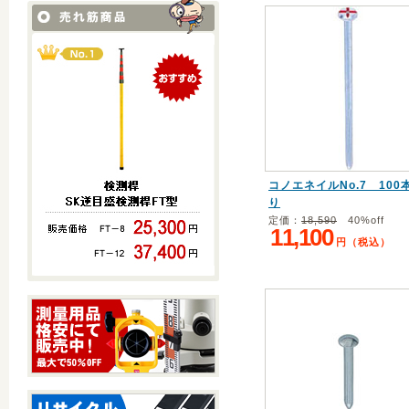
コノエネイルNo.7 100
り
定価：
18,590
40%off
11,100
円（税込）