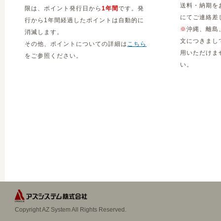
送料・納期を
限は、ポイント発行日から
1年間
です。発
にてご連絡差
行から1年間経過したポイントは自動的に
※
沖縄、離島
消滅します。
文につきまし
その他、ポイントについての詳細は
こちら
用いただけま
をご参照ください。
い。
Copyright AZ System All Rights Reserved.