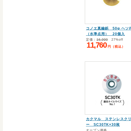
コノエ真鍮鋲 50φ ヘソ
（水準点用） 20個入
定価：
16,000
27%off
11,760
円（税込）
カクマル ステンレスク
ー SC30TK×30枚
オープン価格