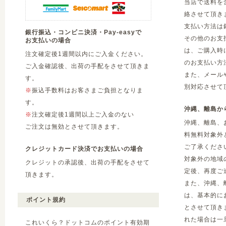
当店で送料を
絡させて頂き
支払い方法は
銀行振込・コンビニ決済・Pay-easyで
その他のお支
お支払いの場合
は、ご購入時
注文確定後1週間以内にご入金ください。
のお支払い方
ご入金確認後、出荷の手配をさせて頂きま
また、メール
す。
別対応させて
※
振込手数料はお客さまご負担となりま
す。
沖縄、離島か
※
注文確定後1週間以上ご入金のない
沖縄、離島、
ご注文は無効とさせて頂きます。
料無料対象外
ご了承くださ
クレジットカード決済でお支払いの場合
対象外の地域
クレジットの承認後、出荷の手配をさせて
定後、再度ご
頂きます。
また、沖縄、
は、基本的に
ポイント規約
とさせて頂き
れた場合は一
これいくら？ドットコムのポイント有効期