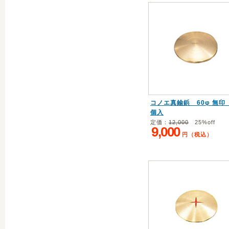
コノエ真鍮鋲 60φ 無印 
個入
定価：
12,000
25%off
9,000
円（税込）