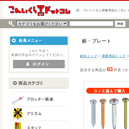
鋲・プレートなら測量用品のこれい
鋲・プレート
こんにちは！
会員の方はログインしてください。
総合トップ
>
測量用品トップ
>
63
該当する商品が
件見つか