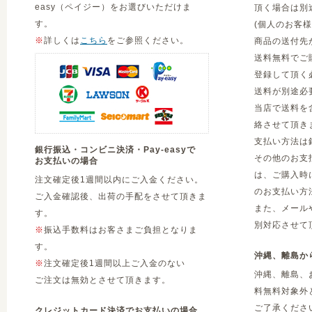
easy（ペイジー）をお選びいただけま
頂く場合は別
す。
(個人のお客
※
詳しくは
こちら
をご参照ください。
商品の送付先
送料無料でご
登録して頂く
送料が別途必
当店で送料を
絡させて頂き
支払い方法は
銀行振込・コンビニ決済・Pay-easyで
その他のお支
お支払いの場合
は、ご購入時
注文確定後1週間以内にご入金ください。
のお支払い方
ご入金確認後、出荷の手配をさせて頂きま
また、メール
す。
別対応させて
※
振込手数料はお客さまご負担となりま
す。
沖縄、離島か
※
注文確定後1週間以上ご入金のない
沖縄、離島、
ご注文は無効とさせて頂きます。
料無料対象外
ご了承くださ
クレジットカード決済でお支払いの場合