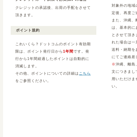
対象外の地域
クレジットの承認後、出荷の手配をさせて
定後、再度ご
頂きます。
また、沖縄、
は、基本的に
ポイント規約
とさせて頂き
れた場合は一
これいくら？ドットコムのポイント有効期
送料・納期を
限は、ポイント発行日から
1年間
です。発
にてご連絡差
行から1年間経過したポイントは自動的に
※
沖縄、離島
消滅します。
文につきまし
その他、ポイントについての詳細は
こちら
用いただけま
をご参照ください。
い。