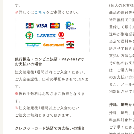
す。
(個人のお客
※
詳しくは
こちら
をご参照ください。
商品の送付先
送料無料でご
登録して頂く
送料が別途必
当店で送料を
絡させて頂き
支払い方法は
銀行振込・コンビニ決済・Pay-easyで
その他のお支
お支払いの場合
は、ご購入時
注文確定後1週間以内にご入金ください。
のお支払い方
ご入金確認後、出荷の手配をさせて頂きま
また、メール
す。
別対応させて
※
振込手数料はお客さまご負担となりま
す。
沖縄、離島か
※
注文確定後1週間以上ご入金のない
沖縄、離島、
ご注文は無効とさせて頂きます。
料無料対象外
ご了承くださ
クレジットカード決済でお支払いの場合