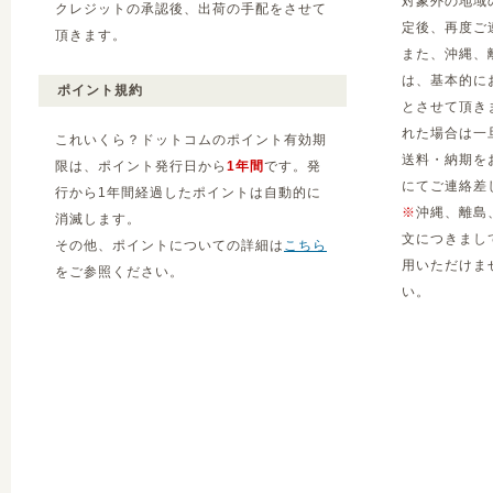
対象外の地域
クレジットの承認後、出荷の手配をさせて
定後、再度ご
頂きます。
また、沖縄、
は、基本的に
ポイント規約
とさせて頂き
れた場合は一
これいくら？ドットコムのポイント有効期
送料・納期を
限は、ポイント発行日から
1年間
です。発
にてご連絡差
行から1年間経過したポイントは自動的に
※
沖縄、離島
消滅します。
文につきまし
その他、ポイントについての詳細は
こちら
用いただけま
をご参照ください。
い。