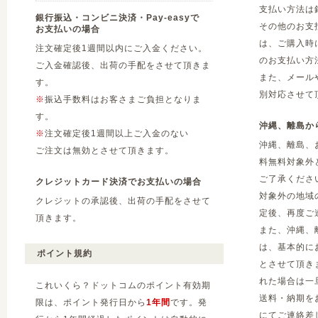
支払い方法は
銀行振込・コンビニ決済・Pay-easyで
その他のお支
お支払いの場合
は、ご購入時
注文確定後1週間以内にご入金ください。
のお支払い方
ご入金確認後、出荷の手配をさせて頂きま
また、メール
す。
別対応させて
※
振込手数料はお客さまご負担となりま
す。
沖縄、離島か
※
注文確定後1週間以上ご入金のない
沖縄、離島、
ご注文は無効とさせて頂きます。
料無料対象外
ご了承くださ
クレジットカード決済でお支払いの場合
対象外の地域
クレジットの承認後、出荷の手配をさせて
定後、再度ご
頂きます。
また、沖縄、
は、基本的に
ポイント規約
とさせて頂き
れた場合は一
これいくら？ドットコムのポイント有効期
送料・納期を
限は、ポイント発行日から
1年間
です。発
にてご連絡差