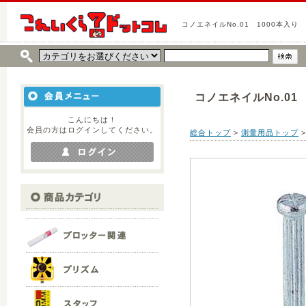
コノエネイルNo.01 1000本入り
コノエネイルNo.01
こんにちは！
会員の方はログインしてください。
総合トップ
>
測量用品トップ
>