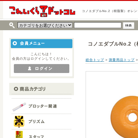
コノエダブルNo.2（樹脂製）オレン
コノエダブルNo.2
こんにちは！
会員の方はログインしてください。
総合トップ
>
測量用品トップ
>