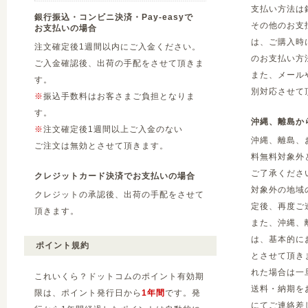
支払い方法は
銀行振込・コンビニ決済・Pay-easyで
その他のお支
お支払いの場合
は、ご購入時
注文確定後1週間以内にご入金ください。
のお支払い方
ご入金確認後、出荷の手配をさせて頂きま
また、メール
す。
別対応させて
※
振込手数料はお客さまご負担となりま
す。
沖縄、離島か
※
注文確定後1週間以上ご入金のない
沖縄、離島、
ご注文は無効とさせて頂きます。
料無料対象外
ご了承くださ
クレジットカード決済でお支払いの場合
対象外の地域
クレジットの承認後、出荷の手配をさせて
定後、再度ご
頂きます。
また、沖縄、
は、基本的に
ポイント規約
とさせて頂き
れた場合は一
これいくら？ドットコムのポイント有効期
送料・納期を
限は、ポイント発行日から
1年間
です。発
にてご連絡差