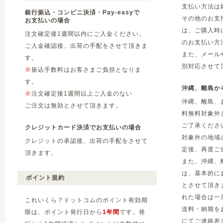
支払い方法は
銀行振込・コンビニ決済・Pay-easyで
その他のお支
お支払いの場合
は、ご購入時
注文確定後1週間以内にご入金ください。
のお支払い方
ご入金確認後、出荷の手配をさせて頂きま
また、メール
す。
別対応させて
※
振込手数料はお客さまご負担となりま
す。
沖縄、離島か
※
注文確定後1週間以上ご入金のない
沖縄、離島、
ご注文は無効とさせて頂きます。
料無料対象外
ご了承くださ
クレジットカード決済でお支払いの場合
対象外の地域
クレジットの承認後、出荷の手配をさせて
定後、再度ご
頂きます。
また、沖縄、
は、基本的に
ポイント規約
とさせて頂き
れた場合は一
これいくら？ドットコムのポイント有効期
送料・納期を
限は、ポイント発行日から
1年間
です。発
にてご連絡差