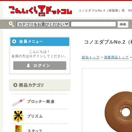
コノエダブルNo.2（樹脂製）茶 5
コノエダブルNo.2
こんにちは！
会員の方はログインしてください。
総合トップ
>
測量用品トップ
>