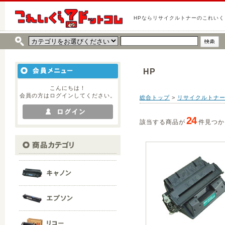
HPならリサイクルトナーのこれい
HP
こんにちは！
会員の方はログインしてください。
総合トップ
>
リサイクルトナ
24
該当する商品が
件見つか