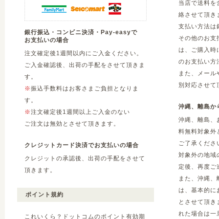
当店で送料を
絡させて頂き
支払い方法は
銀行振込・コンビニ決済・Pay-easyで
その他のお支
お支払いの場合
は、ご購入時
注文確定後1週間以内にご入金ください。
のお支払い方
ご入金確認後、出荷の手配をさせて頂きま
また、メール
す。
別対応させて
※
振込手数料はお客さまご負担となりま
す。
沖縄、離島か
※
注文確定後1週間以上ご入金のない
沖縄、離島、
ご注文は無効とさせて頂きます。
料無料対象外
ご了承くださ
クレジットカード決済でお支払いの場合
対象外の地域
クレジットの承認後、出荷の手配をさせて
定後、再度ご
頂きます。
また、沖縄、
は、基本的に
ポイント規約
とさせて頂き
れた場合は一
これいくら？ドットコムのポイント有効期