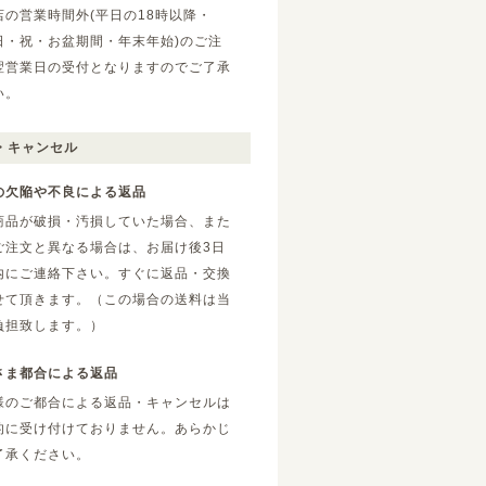
店の営業時間外(平日の18時以降・
日・祝・お盆期間・年末年始)のご注
翌営業日の受付となりますのでご了承
い。
・キャンセル
の欠陥や不良による返品
商品が破損・汚損していた場合、また
ご注文と異なる場合は、お届け後3日
内にご連絡下さい。すぐに返品・交換
せて頂きます。（この場合の送料は当
負担致します。）
さま都合による返品
様のご都合による返品・キャンセルは
的に受け付けておりません。あらかじ
了承ください。