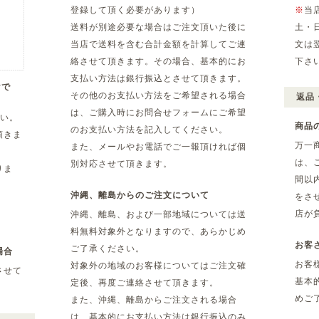
登録して頂く必要があります）
※
当
送料が別途必要な場合はご注文頂いた後に
土・
当店で送料を含む合計金額を計算してご連
文は
絡させて頂きます。その場合、基本的にお
下さ
支払い方法は銀行振込とさせて頂きます。
yで
その他のお支払い方法をご希望される場合
返品
は、ご購入時にお問合せフォームにご希望
さい。
商品
のお支払い方法を記入してください。
頂きま
万一
また、メールやお電話でご一報頂ければ個
は、
別対応させて頂きます。
りま
間以
沖縄、離島からのご注文について
をさ
店が
沖縄、離島、および一部地域については送
料無料対象外となりますので、あらかじめ
お客
ご了承ください。
場合
お客
対象外の地域のお客様についてはご注文確
させて
基本
定後、再度ご連絡させて頂きます。
めご
また、沖縄、離島からご注文される場合
は、基本的にお支払い方法は銀行振込のみ