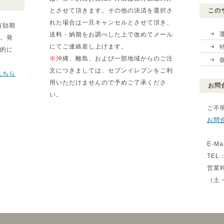
とさせて頂きます。その他の決済を選択さ
この
れた場合は一旦キャンセルとさせて頂き、
有効期
送料・納期をお調べした上で改めてメール
。発
にてご連絡差し上げます。
動的に
※
沖縄、離島、および一部地域からのご注
文につきましては、セブンイレブンをご利
こちら
用いただけませんので予めご了承くださ
お問
い。
ご不
お問
E-Ma
TEL：
営業
（土