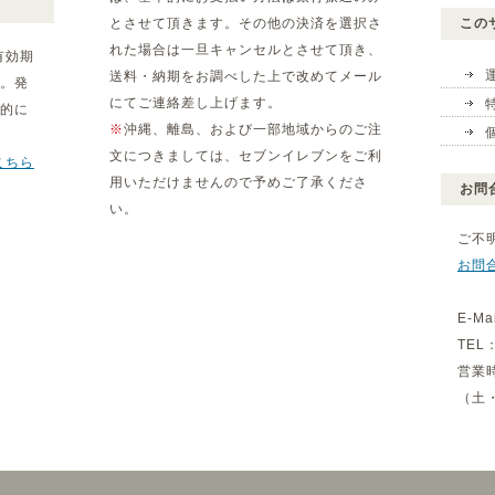
とさせて頂きます。その他の決済を選択さ
この
れた場合は一旦キャンセルとさせて頂き、
有効期
送料・納期をお調べした上で改めてメール
。発
にてご連絡差し上げます。
動的に
※
沖縄、離島、および一部地域からのご注
文につきましては、セブンイレブンをご利
こちら
用いただけませんので予めご了承くださ
お問
い。
ご不
お問
E-Ma
TEL：
営業
（土