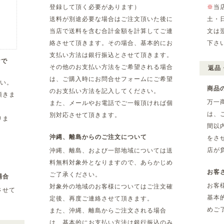
登録して頂く必要があります）
※
当
送料が別途必要な場合はご注文頂いた後に
土・
当店で送料を含む合計金額を計算してご連
文は
絡させて頂きます。その場合、基本的にお
下さ
支払い方法は銀行振込とさせて頂きます。
yで
その他のお支払い方法をご希望される場合
返品
は、ご購入時にお問合せフォームにご希望
さい。
商品
のお支払い方法を記入してください。
頂きま
万一
また、メールやお電話でご一報頂ければ個
は、
別対応させて頂きます。
りま
間以
沖縄、離島からのご注文について
をさ
店が
沖縄、離島、および一部地域については送
料無料対象外となりますので、あらかじめ
お客
ご了承ください。
場合
お客
対象外の地域のお客様についてはご注文確
させて
基本
定後、再度ご連絡させて頂きます。
めご
また、沖縄、離島からご注文される場合
は、基本的にお支払い方法は銀行振込のみ