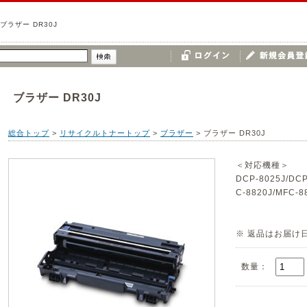
ブラザー DR30J
ブラザー DR30J
総合トップ
>
リサイクルトナートップ
>
ブラザー
>
ブラザー DR30J
＜対応機種＞
DCP-8025J/DCP
C-8820J/MFC-8
※ 返品はお届け
数量：