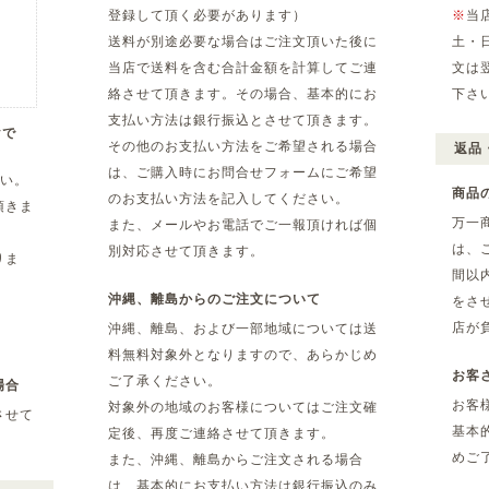
登録して頂く必要があります）
※
当
送料が別途必要な場合はご注文頂いた後に
土・
当店で送料を含む合計金額を計算してご連
文は
絡させて頂きます。その場合、基本的にお
下さ
支払い方法は銀行振込とさせて頂きます。
yで
その他のお支払い方法をご希望される場合
返品
は、ご購入時にお問合せフォームにご希望
さい。
商品
のお支払い方法を記入してください。
頂きま
万一
また、メールやお電話でご一報頂ければ個
は、
別対応させて頂きます。
りま
間以
沖縄、離島からのご注文について
をさ
店が
沖縄、離島、および一部地域については送
料無料対象外となりますので、あらかじめ
お客
ご了承ください。
場合
お客
対象外の地域のお客様についてはご注文確
させて
基本
定後、再度ご連絡させて頂きます。
めご
また、沖縄、離島からご注文される場合
は、基本的にお支払い方法は銀行振込のみ