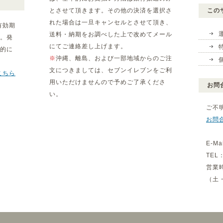
とさせて頂きます。その他の決済を選択さ
この
れた場合は一旦キャンセルとさせて頂き、
有効期
送料・納期をお調べした上で改めてメール
。発
にてご連絡差し上げます。
動的に
※
沖縄、離島、および一部地域からのご注
文につきましては、セブンイレブンをご利
こちら
用いただけませんので予めご了承くださ
お問
い。
ご不
お問
E-Ma
TEL：
営業
（土