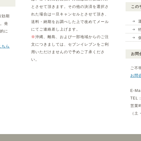
とさせて頂きます。その他の決済を選択さ
この
れた場合は一旦キャンセルとさせて頂き、
有効期
送料・納期をお調べした上で改めてメール
。発
にてご連絡差し上げます。
動的に
※
沖縄、離島、および一部地域からのご注
文につきましては、セブンイレブンをご利
こちら
用いただけませんので予めご了承くださ
お問
い。
ご不
お問
E-Ma
TEL：
営業
（土