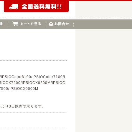
/IPSiOColor8100/IPSiOColor7100/I
SiOCX7200/IPSiOCX8200M/IPSiOC
7500/IPSiOCX9000M
日より3日以内で承ります。