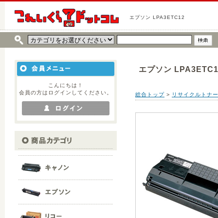
エプソン LPA3ETC12
エプソン LPA3ETC1
こんにちは！
会員の方はログインしてください。
総合トップ
>
リサイクルトナ