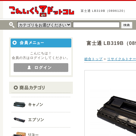
富士通 LB319B（0896120）
富士通 LB319B（08
こんにちは！
会員の方はログインしてください。
総合トップ
>
リサイクルトナ