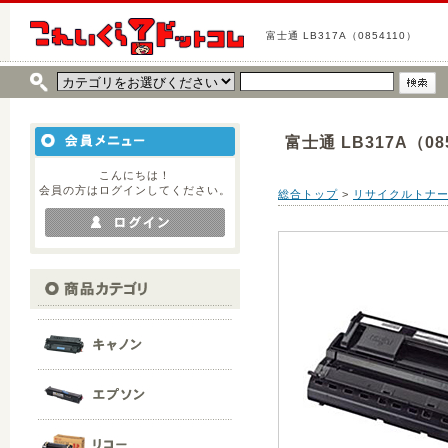
富士通 LB317A（0854110）
富士通 LB317A（08
こんにちは！
会員の方はログインしてください。
総合トップ
>
リサイクルトナ