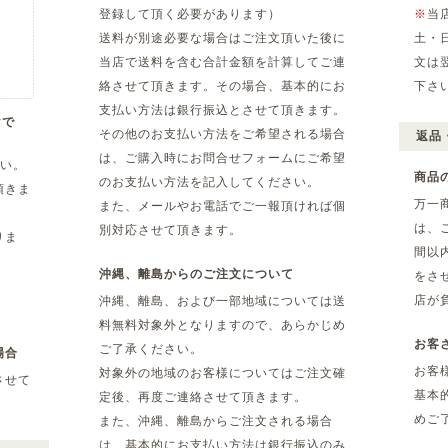
登録して頂く必要があります）
※
当
送料が別途必要な場合はご注文頂いた後に
土・
当店で送料を含む合計金額を計算してご連
文は
絡させて頂きます。その場合、基本的にお
下さ
支払い方法は銀行振込とさせて頂きます。
yで
その他のお支払い方法をご希望される場合
返品
は、ご購入時にお問合せフォームにご希望
さい。
商品
のお支払い方法を記入してください。
頂きま
万一
また、メールやお電話でご一報頂ければ個
は、
別対応させて頂きます。
りま
間以
沖縄、離島からのご注文について
をさ
店が
沖縄、離島、および一部地域については送
料無料対象外となりますので、あらかじめ
お客
ご了承ください。
場合
お客
対象外の地域のお客様についてはご注文確
させて
基本
定後、再度ご連絡させて頂きます。
めご
また、沖縄、離島からご注文される場合
は、基本的にお支払い方法は銀行振込のみ