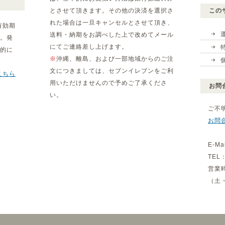
とさせて頂きます。その他の決済を選択さ
この
れた場合は一旦キャンセルとさせて頂き、
有効期
送料・納期をお調べした上で改めてメール
。発
にてご連絡差し上げます。
動的に
※
沖縄、離島、および一部地域からのご注
文につきましては、セブンイレブンをご利
こちら
用いただけませんので予めご了承くださ
お問
い。
ご不
お問
E-Ma
TEL：
営業
（土