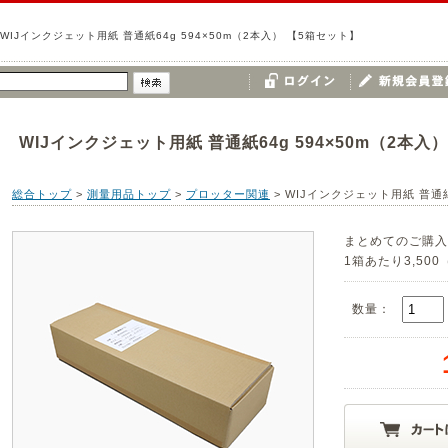
WIJインクジェット用紙 普通紙64g 594×50m（2本入） 【5箱セット】
WIJインクジェット用紙 普通紙64g 594×50m（2本入
総合トップ
>
測量用品トップ
>
プロッター関連
>
WIJインクジェット用紙 普通紙
まとめてのご購入
1箱あたり3,50
数量：