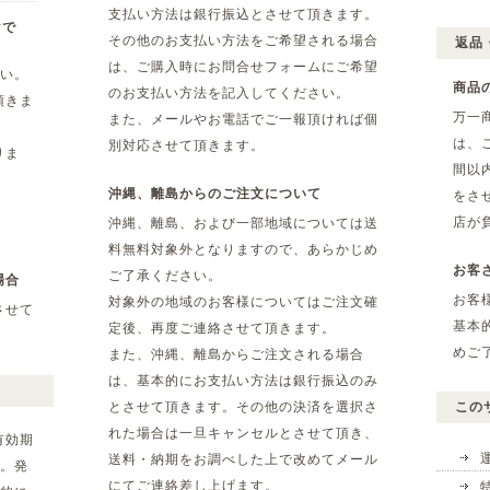
支払い方法は銀行振込とさせて頂きます。
yで
その他のお支払い方法をご希望される場合
返品
は、ご購入時にお問合せフォームにご希望
さい。
商品
のお支払い方法を記入してください。
頂きま
万一
また、メールやお電話でご一報頂ければ個
は、
別対応させて頂きます。
りま
間以
沖縄、離島からのご注文について
をさ
店が
沖縄、離島、および一部地域については送
料無料対象外となりますので、あらかじめ
お客
ご了承ください。
場合
お客
対象外の地域のお客様についてはご注文確
させて
基本
定後、再度ご連絡させて頂きます。
めご
また、沖縄、離島からご注文される場合
は、基本的にお支払い方法は銀行振込のみ
とさせて頂きます。その他の決済を選択さ
この
れた場合は一旦キャンセルとさせて頂き、
有効期
送料・納期をお調べした上で改めてメール
。発
にてご連絡差し上げます。