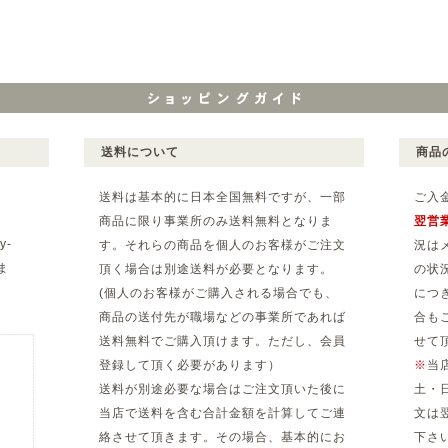
送料について
商品
送料は基本的に日本全国無料ですが、一部
ご入
商品に限り事業所のみ送料無料となりま
翌営
y-
す。それらの商品を個人のお客様がご注文
況は
ま
頂く場合は別途送料が必要となります。
の状
(個人のお客様がご購入される場合でも、
につ
。
商品の送付先が職場などの事業所であれば
合も
送料無料でご購入頂けます。ただし、会員
せて
登録して頂く必要があります）
※
当
送料が別途必要な場合はご注文頂いた後に
土・
当店で送料を含む合計金額を計算してご連
文は
絡させて頂きます。その場合、基本的にお
下さ