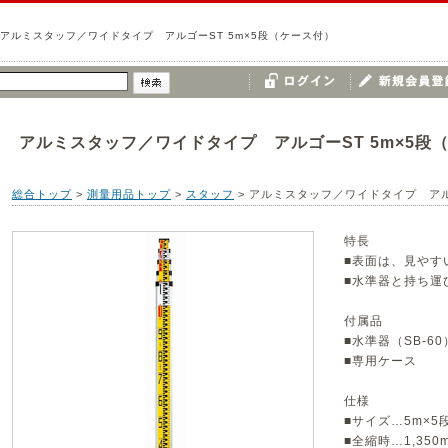
アルミスタッフ／ワイドタイプ アルゴーST 5m×5段（ケース付）
アルミスタッフ／ワイドタイプ アルゴーST 5m×5段
総合トップ
>
測量用品トップ
>
スタッフ
>
アルミスタッフ／ワイドタイプ アルゴ
特長
■表面は、見やす
■水準器と持ち運
付属品
■水準器（SB-60
■専用ケース
仕様
■サイズ…5m×5
■全縮時…1,350