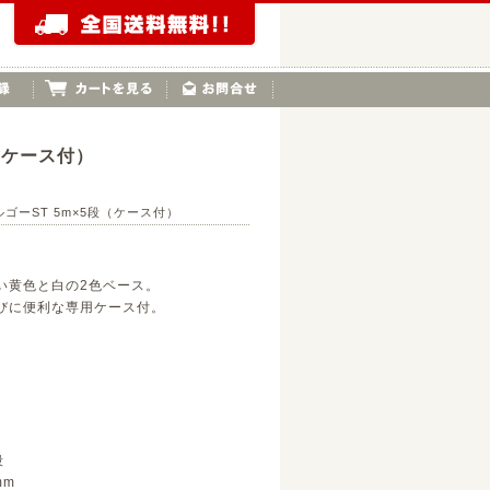
（ケース付）
ーST 5m×5段（ケース付）
い黄色と白の2色ベース。
びに便利な専用ケース付。
）
段
mm