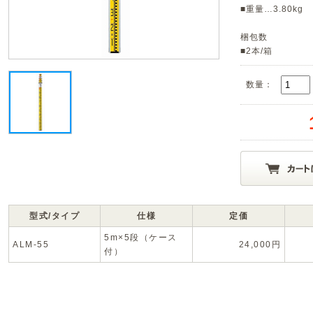
■重量…3.80kg
梱包数
■2本/箱
数量：
型式/タイプ
仕様
定価
5m×5段（ケース
ALM-55
24,000円
付）