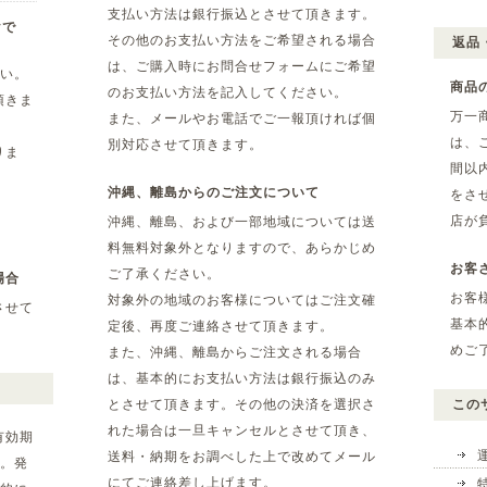
支払い方法は銀行振込とさせて頂きます。
yで
その他のお支払い方法をご希望される場合
返品
は、ご購入時にお問合せフォームにご希望
さい。
商品
のお支払い方法を記入してください。
頂きま
万一
また、メールやお電話でご一報頂ければ個
は、
別対応させて頂きます。
りま
間以
沖縄、離島からのご注文について
をさ
店が
沖縄、離島、および一部地域については送
料無料対象外となりますので、あらかじめ
お客
ご了承ください。
場合
お客
対象外の地域のお客様についてはご注文確
させて
基本
定後、再度ご連絡させて頂きます。
めご
また、沖縄、離島からご注文される場合
は、基本的にお支払い方法は銀行振込のみ
とさせて頂きます。その他の決済を選択さ
この
れた場合は一旦キャンセルとさせて頂き、
有効期
送料・納期をお調べした上で改めてメール
。発
にてご連絡差し上げます。