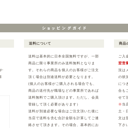
送料について
商品
送料は基本的に日本全国無料ですが、一部
ご入
商品に限り事業所のみ送料無料となりま
翌営
y-
す。それらの商品を個人のお客様がご注文
況は
ま
頂く場合は別途送料が必要となります。
の状
(個人のお客様がご購入される場合でも、
につ
。
商品の送付先が職場などの事業所であれば
合も
送料無料でご購入頂けます。ただし、会員
せて
登録して頂く必要があります）
※
当
送料が別途必要な場合はご注文頂いた後に
土・
当店で送料を含む合計金額を計算してご連
文は
絡させて頂きます。その場合、基本的にお
下さ