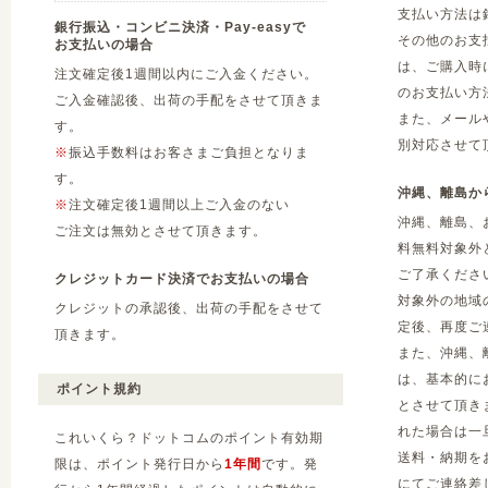
支払い方法は
銀行振込・コンビニ決済・Pay-easyで
その他のお支
お支払いの場合
は、ご購入時
注文確定後1週間以内にご入金ください。
のお支払い方
ご入金確認後、出荷の手配をさせて頂きま
また、メール
す。
別対応させて
※
振込手数料はお客さまご負担となりま
す。
沖縄、離島か
※
注文確定後1週間以上ご入金のない
沖縄、離島、
ご注文は無効とさせて頂きます。
料無料対象外
ご了承くださ
クレジットカード決済でお支払いの場合
対象外の地域
クレジットの承認後、出荷の手配をさせて
定後、再度ご
頂きます。
また、沖縄、
は、基本的に
ポイント規約
とさせて頂き
れた場合は一
これいくら？ドットコムのポイント有効期
送料・納期を
限は、ポイント発行日から
1年間
です。発
にてご連絡差