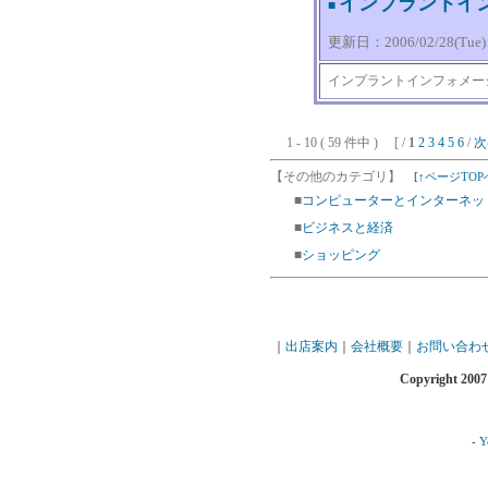
インプラントイ
■
更新日：2006/02/28(Tue) 1
インプラントインフォメー
1 - 10 ( 59 件中 ) [ /
1
2
3
4
5
6
/
次
【その他のカテゴリ】
[
↑ページTOP
■
コンピューターとインターネッ
■
ビジネスと経済
■
ショッピング
｜
出店案内
｜
会社概要
｜
お問い合わ
Copyright 2007
-
Y