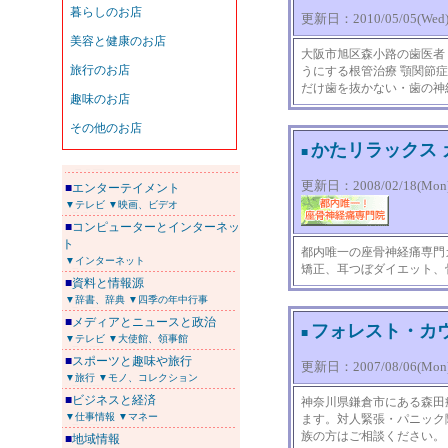
更新日：2010/05/05(Wed) 
大阪市旭区森小路の歯医者 
うにする根管治療 顎関節
だけ歯を抜かない・歯の神
かたリラックス
■
更新日：2008/02/18(Mon) 
■
エンターテイメント
▼テレビ
▼映画、ビデオ
■
コンピューターとインターネッ
ト
都内唯一の座骨神経痛専門
▼インターネット
矯正、耳つぼダイエット、
■
資料と情報源
▼辞書、辞典
▼四季の年中行事
■
メディアとニュースと政治
フォレスト・カ
■
▼テレビ
▼大使館、領事館
■
スポーツと趣味や旅行
更新日：2007/08/06(Mon) 
▼旅行
▼モノ、コレクション
■
ビジネスと経済
神奈川県鎌倉市にある森田
▼仕事情報
▼マネー
ます。対人緊張・パニック
族の方はご相談ください。
■
地域情報