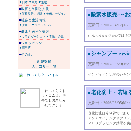
▼日本
▼東海
▼近畿
■
教育と学問と文化
酸素水販売e～お
▼資格取得、試験
▼美術、デザイン
■
■
社会と生活情報
更新日：2007/04/17(Tue) 1
▼グルメ
▼ファッション
■
健康と医学と美容
e-お水おまかせwebでは
▼リラクゼーション
▼看護、介護
■
ショッピング
▼専門店
シャンプーtryvic
■
■
その他
新規登録
更新日：2007/03/20(Tue) 1
カテゴリー一覧
インディアン伝承のシャン
これいくら？ド
老化防止・若返
■
ットコムは、携
帯でもお楽しみ
更新日：2006/06/05(Mon) 
いただけます。
老化防止は今や夢ではあり
アンチエイジングサプリメ
ＭＦ３プラセンタ効果を実