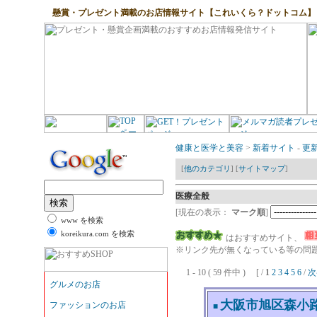
懸賞・プレゼント満載のお店情報サイト【これいくら？ドットコム】
健康と医学と美容
>
新着サイト
-
更
[
他のカテゴリ
] [
サイトマップ
]
医療全般
[現在の表示：
マーク順
]
www を検索
koreikura.com を検索
はおすすめサイト、
※リンク先が無くなっている等の問題
1 - 10 ( 59 件中 ) [ /
1
2
3
4
5
6
/
次
大阪市旭区森小路
■