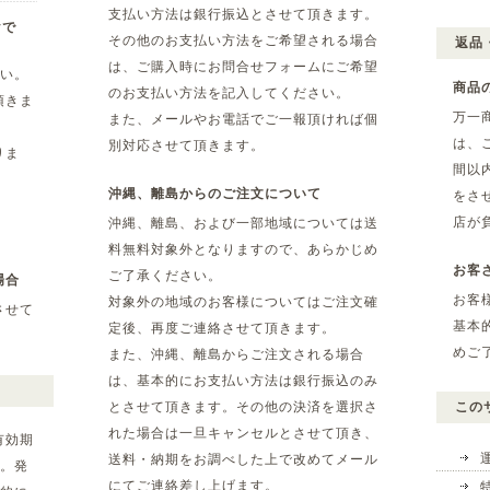
支払い方法は銀行振込とさせて頂きます。
yで
その他のお支払い方法をご希望される場合
返品
は、ご購入時にお問合せフォームにご希望
さい。
商品
のお支払い方法を記入してください。
頂きま
万一
また、メールやお電話でご一報頂ければ個
は、
別対応させて頂きます。
りま
間以
沖縄、離島からのご注文について
をさ
店が
沖縄、離島、および一部地域については送
料無料対象外となりますので、あらかじめ
お客
ご了承ください。
場合
お客
対象外の地域のお客様についてはご注文確
させて
基本
定後、再度ご連絡させて頂きます。
めご
また、沖縄、離島からご注文される場合
は、基本的にお支払い方法は銀行振込のみ
とさせて頂きます。その他の決済を選択さ
この
れた場合は一旦キャンセルとさせて頂き、
有効期
送料・納期をお調べした上で改めてメール
。発
にてご連絡差し上げます。