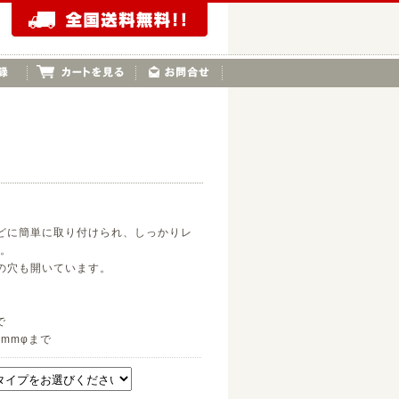
どに簡単に取り付けられ、しっかりレ
。
の穴も開いています。
で
0mmφまで