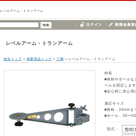
レベルアーム・トランアーム
レベルアーム・トランアーム
総合トップ
>
測量用品トップ
>
三脚
>
レベルアーム・トランアーム
特長
■角材やポールな
ベルを固定します
■定心桿に求心用
適応サイズ
■角材…34mmま
■ポール…30〜5
型式：