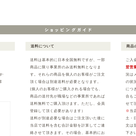
送料について
商品
送料は基本的に日本全国無料ですが、一部
ご入
商品に限り事業所のみ送料無料となりま
翌営
y-
す。それらの商品を個人のお客様がご注文
況は
ま
頂く場合は別途送料が必要となります。
の状
(個人のお客様がご購入される場合でも、
につ
。
商品の送付先が職場などの事業所であれば
合も
送料無料でご購入頂けます。ただし、会員
せて
登録して頂く必要があります）
※
当
送料が別途必要な場合はご注文頂いた後に
土・
当店で送料を含む合計金額を計算してご連
文は
絡させて頂きます。その場合、基本的にお
下さ