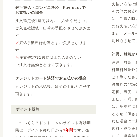
支払い方法は
銀行振込・コンビニ決済・Pay-easyで
その他のお支
お支払いの場合
は、ご購入時
注文確定後1週間以内にご入金ください。
のお支払い方
ご入金確認後、出荷の手配をさせて頂きま
また、メール
す。
別対応させて
※
振込手数料はお客さまご負担となりま
す。
沖縄、離島か
※
注文確定後1週間以上ご入金のない
沖縄、離島、
ご注文は無効とさせて頂きます。
料無料対象外
ご了承くださ
クレジットカード決済でお支払いの場合
対象外の地域
クレジットの承認後、出荷の手配をさせて
定後、再度ご
頂きます。
また、沖縄、
は、基本的に
ポイント規約
とさせて頂き
れた場合は一
これいくら？ドットコムのポイント有効期
送料・納期を
限は、ポイント発行日から
1年間
です。発
にてご連絡差