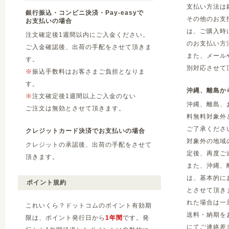
支払い方法は
銀行振込・コンビニ決済・Pay-easyで
その他のお支
お支払いの場合
は、ご購入時
注文確定後1週間以内にご入金ください。
のお支払い方
ご入金確認後、出荷の手配をさせて頂きま
また、メール
す。
別対応させて
※
振込手数料はお客さまご負担となりま
す。
沖縄、離島か
※
注文確定後1週間以上ご入金のない
沖縄、離島、
ご注文は無効とさせて頂きます。
料無料対象外
ご了承くださ
クレジットカード決済でお支払いの場合
対象外の地域
クレジットの承認後、出荷の手配をさせて
定後、再度ご
頂きます。
また、沖縄、
は、基本的に
ポイント規約
とさせて頂き
れた場合は一
これいくら？ドットコムのポイント有効期
送料・納期を
限は、ポイント発行日から
1年間
です。発
にてご連絡差